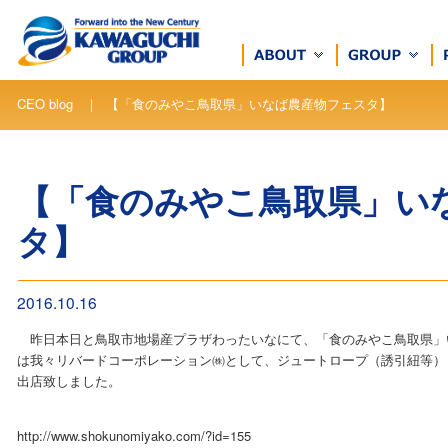
CEO blog ｜ 【「食のみやこ鳥取県」いなば農産物フェスタ】
【「食のみやこ鳥取県」い
タ】
2016.10.16
昨日本日と鳥取市地場産プラザわったいなにて、「食のみやこ鳥取県」
は我々リバードコーポレーション㈱として、ジュートロープ（誘引紐等）
出店致しました。
http://www.shokunomiyako.com/?id=155