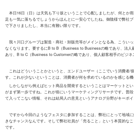
本日16日（日）は天気も下り坂ということで心配しましたが、何とか雨
足も一気に落ちるでしょうからほんとに一安心でしたね。御陰様で弊社ブ
で下さりましたし、本当に有難い限りです。
我々川口グループは製造・商社・卸販売等がメインとなる為、こういっ
なくなります。要するにB to B（Business to Businessの略で
あり、B to C（Business to Customerの略であり、個人顧客相
これはどういうことかというと、エンドユーザー（ここでいう消費者/
す。これが少ないということは、消費者が何を求めているのかを感じる機
しかしながら例えばヒット商品を開発するということはマーケットとい
がまず第一歩ですね。これが俗にいうマーケティングリサーチです。普段
て入ってこない情報、それは結局人の意見というアナログ分野がキーポイ
ですから今回のようなフェスタに参加することは、弊社にとって地域に
きなチャンスなんです。そして弊社社員が「売ること」という本質的なこ
です。