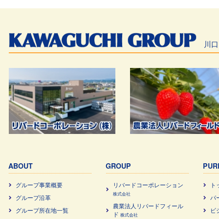
川口
ABOUT
GROUP
PUR
グループ事業概要
リバードコーポレーション
ト
株式会社
グループ沿革
パ
農業法⼈リバードフィール
グループ所在地一覧
ビ
ド
株式会社