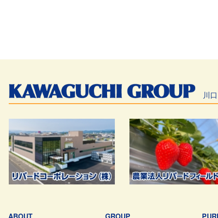
川口
ABOUT
GROUP
PUR