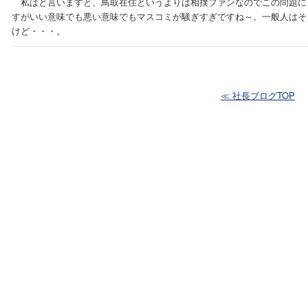
私はと言いますと、鳥取在住というよりは相撲ファンなのでこの問題に
すがいい意味でも悪い意味でもマスコミが騒ぎすぎですね～。一般人はそ
けど・・・。
≪ 社長ブログTOP