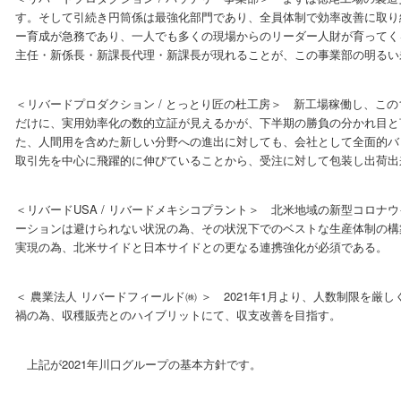
す。そして引続き円筒係は最強化部門であり、全員体制で効率改善に取り
ー育成が急務であり、一人でも多くの現場からのリーダー人財が育ってく
主任・新係長・新課長代理・新課長が現れることが、この事業部の明るい
＜リバードプロダクション / とっとり匠の杜工房＞ 新工場稼働し、こ
だけに、実用効率化の数的立証が見えるかが、下半期の勝負の分かれ目と
た、人間用を含めた新しい分野への進出に対しても、会社として全面的バ
取引先を中心に飛躍的に伸びていることから、受注に対して包装し出荷出
＜リバードUSA / リバードメキシコプラント＞ 北米地域の新型コロ
ーションは避けられない状況の為、その状況下でのベストな生産体制の構
実現の為、北米サイドと日本サイドとの更なる連携強化が必須である。
＜ 農業法人 リバードフィールド㈱ ＞ 2021年1月より、人数制限を
禍の為、収穫販売とのハイブリットにて、収支改善を目指す。
上記が2021年川口グループの基本方針です。