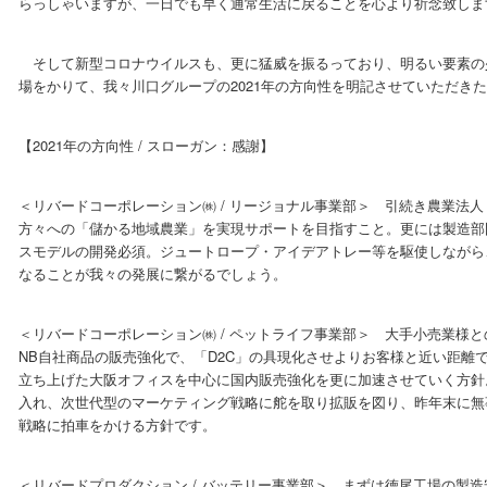
らっしゃいますが、一日でも早く通常生活に戻ることを心より祈念致しま
そして新型コロナウイルスも、更に猛威を振るっており、明るい要素の少
場をかりて、我々川口グループの2021年の方向性を明記させていただき
【2021年の方向性 / スローガン：感謝】
＜リバードコーポレーション㈱ / リージョナル事業部＞ 引続き農業法
方々への「儲かる地域農業」を実現サポートを目指すこと。更には製造部
スモデルの開発必須。ジュートロープ・アイデアトレー等を駆使しながら
なることが我々の発展に繋がるでしょう。
＜リバードコーポレーション㈱ / ペットライフ事業部＞ 大手小売業様
NB自社商品の販売強化で、「D2C」の具現化させよりお客様と近い距離
立ち上げた大阪オフィスを中心に国内販売強化を更に加速させていく方針
入れ、次世代型のマーケティング戦略に舵を取り拡販を図り、昨年末に無事取
戦略に拍車をかける方針です。
＜リバードプロダクション / バッテリー事業部＞ まずは徳尾工場の製