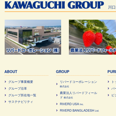
川口
ABOUT
GROUP
PUR
グループ事業概要
リバードコーポレーション
ト
株式会社
グループ沿革
パ
農業法⼈リバードフィール
グループ所在地一覧
ビ
ド
株式会社
サステナビリティ
RIVERD USA
Inc.
RIVERD BANGLADESH
Ltd.