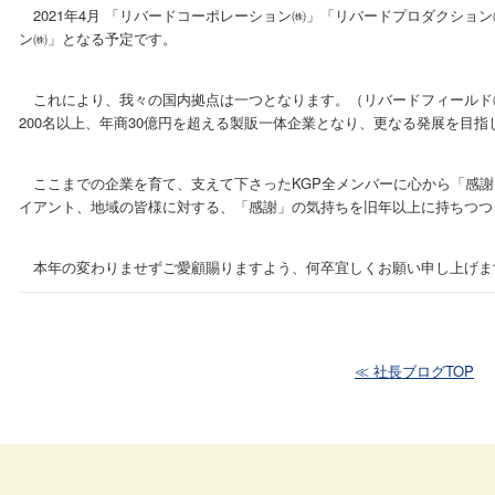
2021年4月 「リバードコーポレーション㈱」「リバードプロダクショ
ン㈱」となる予定です。
これにより、我々の国内拠点は一つとなります。（リバードフィールド
200名以上、年商30億円を超える製販一体企業となり、更なる発展を目指
ここまでの企業を育て、支えて下さったKGP全メンバーに心から「感謝
イアント、地域の皆様に対する、「感謝」の気持ちを旧年以上に持ちつつ、
本年の変わりませずご愛顧賜りますよう、何卒宜しくお願い申し上げま
≪ 社長ブログTOP