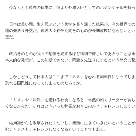
少なくとも現在の日本に、彼より外務大臣としてのポテンシャルを持っ
日本は長い間、耐え忍ぶという美学を貫き通した結果が、今の世界での
題の先送り外交だ。総理大臣在任期間そのものが長期政権にならないとい
更だ。
政治そのものが我々の想像を絶するほど繊細で難しいであろうことは承
本人的な発想が、この決断できない、問題を先送りにするという外交に繋
しかしどうして日本人はここまで「ミス」を恐れる国民性になってしま
恐れる国民性になってしまったのだろうか。
「ミス」や「決断」を恐れる社会になると、当然の如くリーダーが育ち
くなるからだ。それはどういった弊害がおきるのか？チャレンジしにくい
結局誰からも攻撃されたくないし、無難に生きていきたいということが
むチャンスもチャレンジしなくなるということでもある。