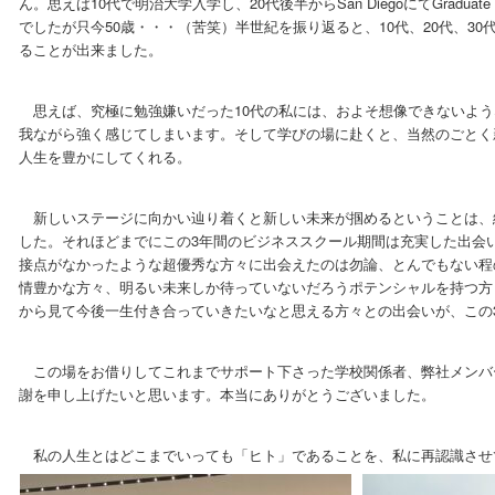
ん。思えば10代で明治大学入学し、20代後半からSan DiegoにてGraduat
でしたが只今50歳・・・（苦笑）半世紀を振り返ると、10代、20代、30
ることが出来ました。
思えば、究極に勉強嫌いだった10代の私には、およそ想像できないよう
我ながら強く感じてしまいます。そして学びの場に赴くと、当然のごとく
人生を豊かにしてくれる。
新しいステージに向かい辿り着くと新しい未来が掴めるということは、
した。それほどまでにこの3年間のビジネススクール期間は充実した出会
接点がなかったような超優秀な方々に出会えたのは勿論、とんでもない程
情豊かな方々、明るい未来しか待っていないだろうポテンシャルを持つ方
から見て今後一生付き合っていきたいなと思える方々との出会いが、この
この場をお借りしてこれまでサポート下さった学校関係者、弊社メンバ
謝を申し上げたいと思います。本当にありがとうございました。
私の人生とはどこまでいっても「ヒト」であることを、私に再認識させ