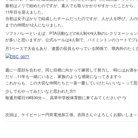
最初はノリで始めたのですが、素人でも取りかかりやすかったことから、
11年目を迎えました。
当初は女子ばかりで結成したチームだったのですが、人が人を呼び、人の輪
までの仲間が12人になりました。
ソフトバレーといえば、PTA活動などの6人制や9人制のレクリエーショ
が多いと思いますが、公式ルールは4人制で、バドミントンのコートでプ
月1ペースで大会もあり、連盟の役員もやっている関係で、県内外のたく
週に一度顔を合わせ、同じ目標に向かって練習して努力し、時にはお酒を
だり…11年も一緒にいると、家族のような感覚になってきます☆
これからも、この大切な仲間たちと一喜一憂していけたらいいな～って思
少しでもやってみたいなと思われた方!!
毎週月曜日19時30分～、高草中学校体育館に来てみてください(^-^)/
次回は、ケイビーシー円筒電池加工係、吉田さん☆よろしくお願いしま～