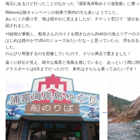
地元にあるけど行ったことのなかった『浦富海岸島めぐり遊覧船』に乗っ
Welove山陰キャンペーンの効果で県内の方も多いようでした。
あいにくの曇り空、海は穏やかに見えましたが、チケット窓口で「波があ
認されました。
10組程が乗船し、船長さんのガイドを聞きながら約40分の海上ツアーの
はじめは穏やかでUSJのジョーズみたいだな～と思っていたら、湾を出
した。
のんびり周遊するのを想像していたので、スリル満点で驚きました！
遠くに砂丘が見え、雄大な風景と海風を感じていると、あっという間に時
グラスボートは9月までだったので、来年はそちらも乗ってみたいです！