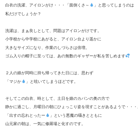
白衣の洗濯、アイロンがけ・・・「面倒くさ～
」と思ってしまうのは
私だけでしょうか？
洗濯は、まぁ良しとして、問題はアイロンがけです。
小学校から中学校にあがると、アイロン台より遥かに
大きなサイズになり、作業のしづらさは倍増。
ゴム入りの帽子に至っては、あの無数のギャザーが私を苦しめます
２人の娘が同時に持ち帰ってきた日には、思わず
「マジか
」と呟いてしまうほどです。
そしてこの白衣、時として、土日を娘のカバンの奥の方で
静かに過ごし、月曜日の朝にひょっこり姿を現すことがあるようで・・・
「出すの忘れとったー
」という悪魔の囁きとともに
山元家の朝は、一気に修羅場と化すのです。