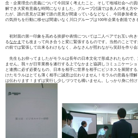
念・企業理念の意義について今回深く考えたこと、そして地域社会への貢
解でき大変有意義な時間になりました。グループ討議では各人の考え方や
たが、誰の意見が正解で誰の意見が間違っているなどなく、今回参加者全
の気持ちを行動に移せば間違いなく川口グループは100年企業を創造でき
初対面の第一印象を高める挨拶や表情については二人ペアでお互い向き
る
なかま
でも改まって向き合うと変に緊張するものです。当然のことです
の前では緊張して出来るわけもなく、みなさんが照れながら笑顔を作り会
先生もお仰ってましたがモラルは長年の日本文化で形成されたもので、
ません。我々が日常業務を遂行する上でなかまと協調しコミュニケーショ
と連携に必ず必要なもの、日本を相手に世界を相手にビジネスを展開する
けたモラルはとても薄く相手に誠意は伝わりません！モラルの意義を理解
は伝わります！まずは実行し少しづつでも構いません。しっかり身に付け