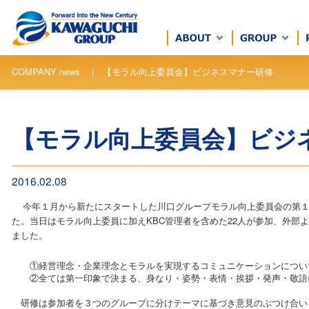
COMPANY news ｜ 【モラル向上委員会】ビジネスマナー研修
【モラル向上委員会】ビジ
2016.02.08
今年１月から新たにスタートした川口グループモラル向上委員会の第１
た。当日はモラル向上委員に加えKBC管理者を含めた22人が参加、外部
ました。
①経営理念・企業理念とモラルを実現するコミュニケーションについ
②全ては第一印象で決まる、身なり・姿勢・表情・挨拶・発声・敬語
研修は参加者を３つのグループに分けテーマに基づき意見のぶつけ合い