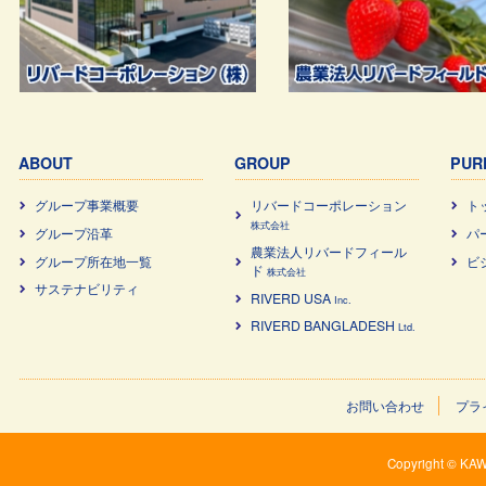
ABOUT
GROUP
PUR
グループ事業概要
リバードコーポレーション
ト
株式会社
グループ沿革
パ
農業法⼈リバードフィール
グループ所在地一覧
ビ
ド
株式会社
サステナビリティ
RIVERD USA
Inc.
RIVERD BANGLADESH
Ltd.
お問い合わせ
プラ
Copyright © KAW