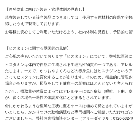
【再発防止に向けた製造・管理体制の見直し】
現在製造している該当製品につきましては、使用する原材料の段階で全数
認したうえで製造しております。
お客様に安心してご利用いただけるよう、社内体制を見直し、予防的な管
【ヒスタミンに関する獣医師の見解】
ご心配の声もいただいております「ヒスタミン」について、弊社獣医師に
ヒスタミンは体内で自然に生成される生理活性物質の一つであり、アレル
たします。一方で、かつおやまぐろなどの赤身魚にはヒスチジンというア
よってヒスタミンに変化することがあります。そのため、衛生的に管理さ
場合がありますが、摂取をしても健康への影響はほとんどないと考えられ
ただし、摂取量や体質によってはアレルギーに似た症状（嘔吐、下痢、皮
が、多くの場合一過性の体調変化にとどまるとされています。
命にかかわるような重篤な症状に至るケースは極めて稀とされていますが
いましたら、かかりつけの動物病院など専門機関へご相談いただければと
ございましたら、弊社お客様相談センター（フリーダイヤル：0120-532