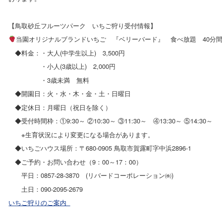
【鳥取砂丘フルーツパーク いちご狩り受付情報】
当園オリジナルブランドいちご 『ベリーバード』 食べ放題 40分
◆料金：・大人(中学生以上) 3,500円
・小人(3歳以上) 2,000円
・3歳未満 無料
◆開園日：火・水・木・金・土・日曜日
◆定休日：月曜日（祝日を除く）
◆受付時間枠：①9:30～ ②10:30～ ③11:30～ ④13:30～ ⑤14:30～
※生育状況により変更になる場合があります。
◆いちごハウス場所：〒680-0905 鳥取市賀露町字中浜2896-1
◆ご予約・お問い合わせ（9：00～17：00）
平日：0857-28-3870 (リバードコーポレーション㈱)
土日：090-2095-2679
いちご狩りのご案内_